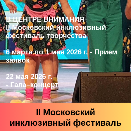
В ЦЕНТРЕ ВНИМАНИЯ
II Московский инклюзивный
фестиваль творчества
6 марта по 1 мая 2026 г. - Прием
заявок
22 мая 2026 г.
- Гала–концерт
II Московский
инклюзивный фестиваль