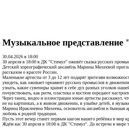
Музыкальное представление "
30.04.2026 в 18:00
30 апреля в 18:00 в ДК "Стимул" оживёт сказка русских промы
Детский хореографический ансамбль Марины Михеевой приглаш
рассказом о красоте России.
Маленькие артисты от 3 до 12 лет подарят зрителям возможност
увидеть, как оживает орнамент русских промыслов в движении
узнать, какие сувениры хранят в себе дух разных уголков наше
почувствовать, как ритм, пластика и костюм передают настроен
Через танец, видео и иллюстрации юные артисты расскажут, чт
не на картинках, а в живом движении, в улыбке детей, в музыке
Марина Ираклиевна Михеева, основатель ансамбля и бывшая арти
любовь к родной традиции.
Пусть этот вечер станет первым шагом вашего ребёнка в мир к
Ждём вас 30 апреля в 18:00 в ДК "Стимул". До встречи в мире 