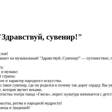
Здравствуй, сувенир!"
слов!
ает на музыкальный "Здравствуй, Сувенир!" — путешествие, г
ь:
 и музыке;
й страны;
ие и характер народного искусства.
о такое сувенир, где он родился и почему так дорог сердцу. Вы
, которая звучит веками.
стка театра танца «Гжель», верит: культура начинается с детств
расоты, ритма и народной мудрости!
танца и традиций!