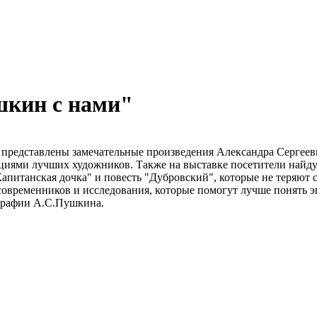
шкин с нами"
 представлены замечательные произведения Александра Сергеевич
циями лучших художников. Также на выставке посетители найду
апитанская дочка" и повесть "Дубровский", которые не теряют с
овременников и исследования, которые помогут лучше понять эпо
ографии А.С.Пушкина.