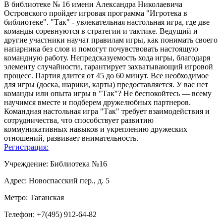
В библиотеке № 16 имени Александра Николаевича
Островского пройдет игровая программа "Игротека в
библиотеке". "Tак" - увлекательная настольная игра, где две
команды соревнуются в стратегии и тактике. Ведущий и
другие участники научат правилам игры, как понимать своего
напарника без слов и помогут почувствовать настоящую
командную работу. Непредсказуемость хода игры, благодаря
элементу случайности, гарантирует захватывающий игровой
процесс. Партия длится от 45 до 60 минут. Все необходимое
для игры (доска, шарики, карты) предоставляется. У вас нет
команды или опыта игры в "Tак"? Не беспокойтесь — всему
научимся вместе и подберем дружелюбных партнеров.
Командная настольная игра "Tак" требует взаимодействия и
сотрудничества, что способствует развитию
коммуникативных навыков и укреплению дружеских
отношений, развивает внимательность.
Регистрация:
Учреждение: Библиотека №16
Адрес: Новоспасский пер., д. 5
Метро: Таганская
Телефон: +7(495) 912-64-82