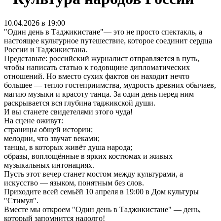
10.04.2026 в 19:00
"Один день в Таджикистане"— это не просто спектакль, а
настоящее культурное путешествие, которое соединит сердца
России и Таджикистана.
Представьте: российский журналист отправляется в путь,
чтобы написать статью к годовщине дипломатических
отношений. Но вместо сухих фактов он находит нечто
большее — тепло гостеприимства, мудрость древних обычаев,
магию музыки и красоту танца. За один день перед ним
раскрывается вся глубина таджикской души.
И вы станете свидетелями этого чуда!
На сцене оживут:
страницы общей истории;
мелодии, что звучат веками;
танцы, в которых живёт душа народа;
образы, воплощённые в ярких костюмах и живых
музыкальных интонациях.
Пусть этот вечер станет мостом между культурами, а
искусство — языком, понятным без слов.
Приходите всей семьёй 10 апреля в 19:00 в Дом культуры
"Стимул".
Вместе мы откроем "Один день в Таджикистане" — день,
который запомнится надолго!