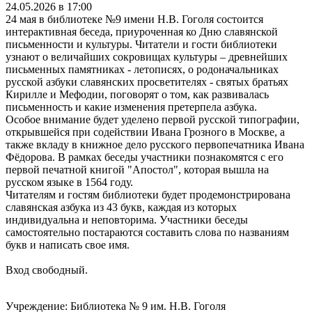
24.05.2026 в 17:00
24 мая в библиотеке №9 имени Н.В. Гоголя состоится
интерактивная беседа, приуроченная ко Дню славянской
письменности и культуры. Читатели и гости библиотеки
узнают о величайших сокровищах культуры – древнейших
письменных памятниках - летописях, о родоначальниках
русской азбуки славянских просветителях - святых братьях
Кирилле и Мефодии, поговорят о том, как развивалась
письменность и какие изменения претерпела азбука.
Особое внимание будет уделено первой русской типографии,
открывшейся при содействии Ивана Грозного в Москве, а
также вкладу в книжное дело русского первопечатника Ивана
Фёдорова. В рамках беседы участники познакомятся с его
первой печатной книгой "Апостол", которая вышла на
русском языке в 1564 году.
Читателям и гостям библиотеки будет продемонстрирована
славянская азбука из 43 букв, каждая из которых
индивидуальна и неповторима. Участники беседы
самостоятельно постараются составить слова по названиям
букв и написать свое имя.
Вход свободный.
Учреждение: Библиотека № 9 им. Н.В. Гоголя