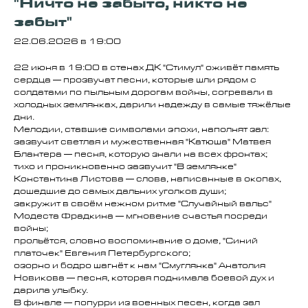
"Ничто не забыто, никто не
забыт"
22.06.2026 в 19:00
22 июня в 19:00 в стенах ДК "Стимул" оживёт память
сердца — прозвучат песни, которые шли рядом с
солдатами по пыльным дорогам войны, согревали в
холодных землянках, дарили надежду в самые тяжёлые
дни.
Мелодии, ставшие символами эпохи, наполнят зал:
зазвучит светлая и мужественная "Катюша" Матвея
Блантера — песня, которую знали на всех фронтах;
тихо и проникновенно зазвучит "В землянке"
Константина Листова — слова, написанные в окопах,
дошедшие до самых дальних уголков души;
закружит в своём нежном ритме "Случайный вальс"
Модеста Фрадкина — мгновение счастья посреди
войны;
прольётся, словно воспоминание о доме, "Синий
платочек" Евгения Петербургского;
озорно и бодро шагнёт к нам "Смуглянка" Анатолия
Новикова — песня, которая поднимала боевой дух и
дарила улыбку.
В финале — попурри из военных песен, когда зал