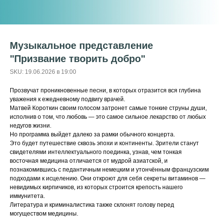
Музыкальное представление
"Призвание творить добро"
SKU:
19.06.2026 в 19:00
Прозвучат проникновенные песни, в которых отразится вся глубина
уважения к ежедневному подвигу врачей.
Матвей Короткин своим голосом затронет самые тонкие струны души,
исполнив о том, что любовь — это самое сильное лекарство от любых
недугов жизни.
Но программа выйдет далеко за рамки обычного концерта.
Это будет путешествие сквозь эпохи и континенты. Зрители станут
свидетелями интеллектуального поединка, узнав, чем тонкая
восточная медицина отличается от мудрой азиатской, и
познакомившись с педантичным немецким и утончённым французским
подходами к исцелению. Они откроют для себя секреты витаминов —
невидимых кирпичиков, из которых строится крепость нашего
иммунитета.
Литература и криминалистика также склонят голову перед
могуществом медицины.