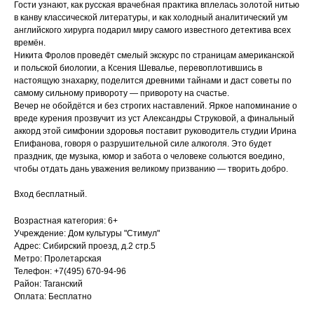
Гости узнают, как русская врачебная практика вплелась золотой нитью
в канву классической литературы, и как холодный аналитический ум
английского хирурга подарил миру самого известного детектива всех
времён.
Никита Фролов проведёт смелый экскурс по страницам американской
и польской биологии, а Ксения Шевалье, перевоплотившись в
настоящую знахарку, поделится древними тайнами и даст советы по
самому сильному привороту — привороту на счастье.
Вечер не обойдётся и без строгих наставлений. Яркое напоминание о
вреде курения прозвучит из уст Александры Струковой, а финальный
аккорд этой симфонии здоровья поставит руководитель студии Ирина
Епифанова, говоря о разрушительной силе алкоголя. Это будет
праздник, где музыка, юмор и забота о человеке сольются воедино,
чтобы отдать дань уважения великому призванию — творить добро.
Вход бесплатный.
Возрастная категория: 6+
Учреждение: Дом культуры "Стимул"
Адрес: Сибирский проезд, д.2 стр.5
Метро: Пролетарская
Телефон: +7(495) 670-94-96
Район: Таганский
Оплата: Бесплатно