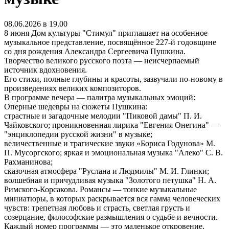
08.06.2026 в 19.00
8 июня Дом культуры "Стимул" приглашает на особенное
музыкальное представление, посвящённое 227‑й годовщине
со дня рождения Александра Сергеевича Пушкина.
Творчество великого русского поэта — неисчерпаемый
источник вдохновения.
Его стихи, полные глубины и красоты, зазвучали по‑новому в
произведениях великих композиторов.
В программе вечера — палитра музыкальных эмоций:
Оперные шедевры на сюжеты Пушкина:
страстные и загадочные мелодии "Пиковой дамы" П. И.
Чайковского; проникновенная лирика "Евгения Онегина" —
"энциклопедии русской жизни" в музыке;
величественные и трагические звуки «Бориса Годунова» М.
П. Мусоргского; яркая и эмоциональная музыка "Алеко" С. В.
Рахманинова;
сказочная атмосфера "Руслана и Людмилы" М. И. Глинки;
волшебная и причудливая музыка "Золотого петушка" Н. А.
Римского‑Корсакова. Романсы — тонкие музыкальные
миниатюры, в которых раскрывается вся гамма человеческих
чувств: трепетная любовь и страсть, светлая грусть и
созерцание, философские размышления о судьбе и вечности.
Каждый номер программы — это маленькое откровение,