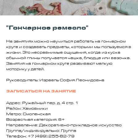
"Гончарное ремесло"
На занятиях можно научиться работать на гончарном
круге и создавать предметы, которыми мы пользуемся в
жизни. Это несравнимые ощущения, когда из куска
обычной глины получается чашка, блюдце или вазочка.
Занятия на гончарном круге развивают мелкую
моторику у детей.
Руководитель: Израель София Леонидовна
ЗАПИСАТЬСЯ НА ЗАНЯТИЕ
Адрес: Ружейный пер. д. 4 стр. 1
Район: Хамовники
Метро: Смоленская
Возрастная категория: 6+
Направление: Декоративно-прикладное искусство
Группа/индивидуально: Группа
Телефон: +7 (499) 255-82-79