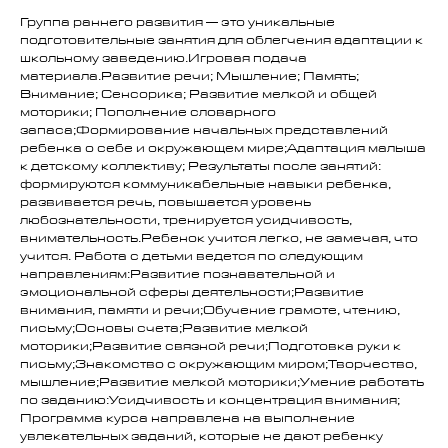
Группа раннего развития — это уникальные
подготовительные занятия для облегчения адаптации к
школьному заведению.Игровая подача
материала.Развитие речи; Мышление; Память;
Внимание; Сенсорика; Развитие мелкой и общей
моторики; Пополнение словарного
запаса;Формирование начальных представлений
ребенка о себе и окружающем мире;Адаптация малыша
к детскому коллективу; Результаты после занятий:
формируются коммуникабельные навыки ребенка,
развивается речь, повышается уровень
любознательности, тренируется усидчивость,
внимательность.Ребенок учится легко, не замечая, что
учится. Работа с детьми ведется по следующим
направлениям:Развитие познавательной и
эмоциональной сферы деятельности;Развитие
внимания, памяти и речи;Обучение грамоте, чтению,
письму;Основы счета;Развитие мелкой
моторики;Развитие связной речи;Подготовка руки к
письму;Знакомство с окружающим миром;Творчество,
мышление;Развитие мелкой моторики;Умение работать
по заданию:Усидчивость и концентрация внимания;
Программа курса направлена на выполнение
увлекательных заданий, которые не дают ребенку