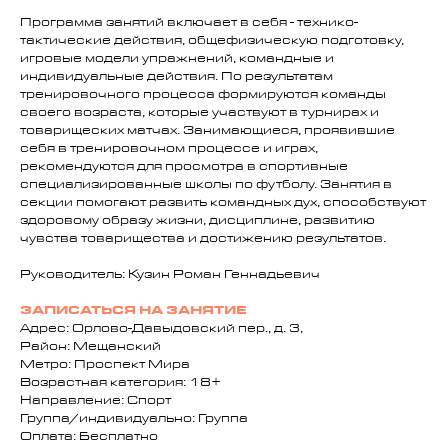
Программа занятий включает в себя - технико-
тактические действия, общефизическую подготовку,
игровые модели упражнений, командные и
индивидуальные действия. По результатам
тренировочного процесса формируются команды
своего возраста, которые участвуют в турнирах и
товарищеских матчах. Занимающиеся, проявившие
себя в тренировочном процессе и играх,
рекомендуются для просмотра в спортивные
специализированные школы по футболу. Занятия в
секции помогают развить командных дух, способствуют
здоровому образу жизни, дисциплине, развитию
чувства товарищества и достижению результатов.
Руководитель: Кузин Роман Геннадьевич
ЗАПИСАТЬСЯ НА ЗАНЯТИЕ
Адрес: Орлово-Давыдовский пер., д. 3,
Район: Мещанский
Метро: Проспект Мира
Возрастная категория: 18+
Направление: Спорт
Группа/индивидуально: Группа
Оплата: Бесплатно