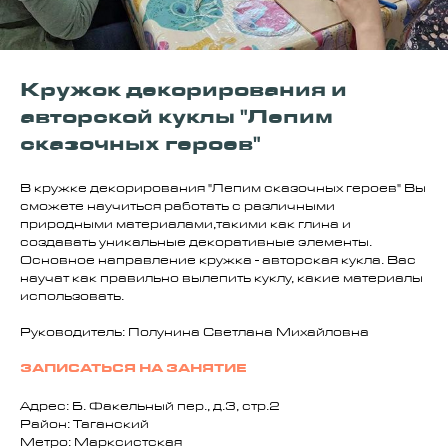
Кружок декорирования и
авторской куклы "Лепим
сказочных героев"
В кружке декорирования "Лепим сказочных героев" Вы
сможете научиться работать с различными
природными материалами,такими как глина и
создавать уникальные декоративные элементы.
Основное направление кружка - авторская кукла. Вас
научат как правильно вылепить куклу, какие материалы
использовать.
Руководитель: Полунина Светлана Михайловна
ЗАПИСАТЬСЯ НА ЗАНЯТИЕ
Адрес: Б. Факельный пер., д.3, стр.2
Район: Таганский
Метро: Марксистская