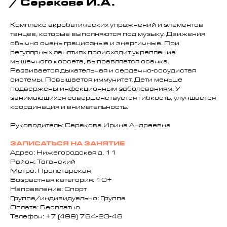
/ Серакова И.А.
Комплекс акробатических упражнений и элементов
танцев, которые выполняются под музыку. Движения
обычно очень грациозные и энергичные. При
регулярных занятиях происходит укрепление
мышечного корсета, выправляется осанка.
Развивается дыхательная и сердечно-сосудистая
системы. Повышается иммунитет. Дети меньше
подвержены инфекционным заболеваниям. У
занимающихся совершенствуется гибкость, улучшается
координация и внимательность.
Руководитель: Серакова Ирина Андреевна
ЗАПИСАТЬСЯ НА ЗАНЯТИЕ
Адрес: Нижегородская д. 11
Район: Таганский
Метро: Пролетарская
Возрастная категория: 10+
Направление: Спорт
Группа/индивидуально: Группа
Оплата: Бесплатно
Телефон: +7 (499) 764-23-46