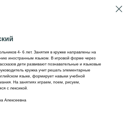
ский
льников 4- 6 лет. Занятия в кружке направлены на
ению иностранным языком. В игровой форме через
ассказов дети развивают познавательные и языковые
руководитель кружка учит решать элементарные
нглийском языке, формирует навыки учебной
ания. На занятиях играем, поем, рисуем,
ся с лексикой.
на Алексеевна