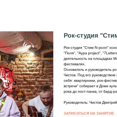
Рок-студия "Сти
Рок-студия "Стим-N-ролл" осн
"Поля", "Аура project", "7Lett
деятельность на площадках Мо
фестивалях.
Основатель и руководитель ро
Чистов. Под его руководством 
себя: квартирники, рок-фести
встречи" собирает в Доме куль
рока до пост-панка, от бард-р
Руководитель: Чистов Дмитри
ЗАПИСАТЬСЯ НА ЗАНЯТИЕ