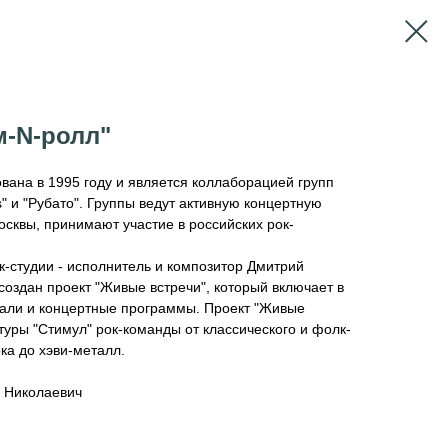
м-N-ролл"
ована в 1995 году и является коллаборацией групп
ers" и "Рубато". Группы ведут активную концертную
сквы, принимают участие в российских рок-
к-студии - исполнитель и композитор Дмитрий
создан проект "Живые встречи", который включает в
вали и концертные программы. Проект "Живые
туры "Стимул" рок-команды от классического и фолк-
ока до хэви-металл.
й Николаевич