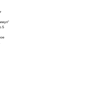
т
тимул"
р.5
ное
а