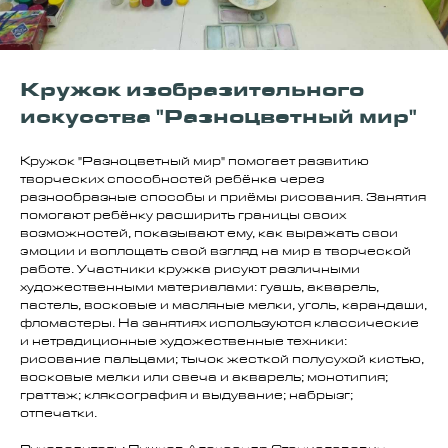
Кружок изобразительного
искусства "Разноцветный мир"
Кружок "Разноцветный мир" помогает развитию
творческих способностей ребёнка через
разнообразные способы и приёмы рисования. Занятия
помогают ребёнку расширить границы своих
возможностей, показывают ему, как выражать свои
эмоции и воплощать свой взгляд на мир в творческой
работе. Участники кружка рисуют различными
художественными материалами: гуашь, акварель,
пастель, восковые и масляные мелки, уголь, карандаши,
фломастеры. На занятиях используются классические
и нетрадиционные художественные техники:
рисование пальцами; тычок жесткой полусухой кистью,
восковые мелки или свеча и акварель; монотипия;
граттаж; кляксография и выдувание; набрызг;
отпечатки.