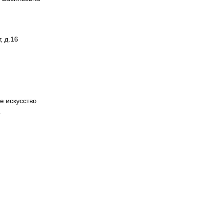
, д.16
е искусство
а