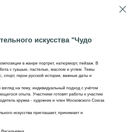
тельного искусства "Чудо
композиции в жанре портрет, натюрморт, пейзаж. В
бота с гуашью, пастелью, маслом и углем. Темы
с, спорт, герои русской истории, важные даты и
ий взгляд на тему, индивидуальный подход с учётом
ющегося опыта. Участники готовят работы к участию
водитель кружка - художник и член Московского Союза
ьного искусства приглашает, принимает и
а Васильевна