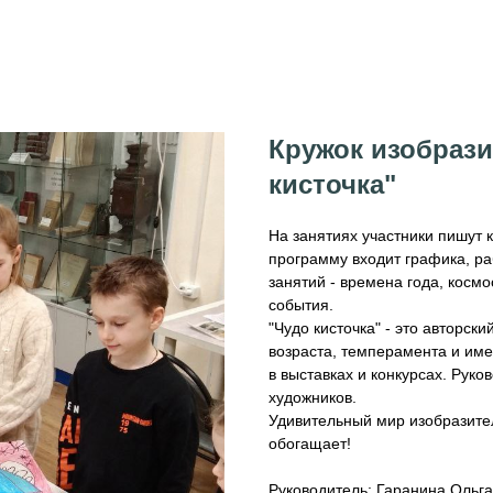
Кружок изобрази
кисточка"
На занятиях участники пишут 
программу входит графика, ра
занятий - времена года, космо
события.
"Чудо кисточка" - это авторск
возраста, темперамента и име
в выставках и конкурсах. Руко
художников.
Удивительный мир изобразител
обогащает!
Руководитель: Гаранина Ольг