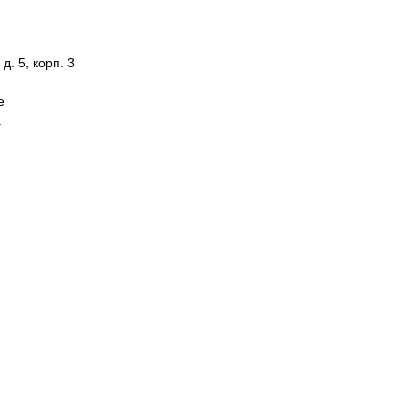
д. 5, корп. 3
е
а