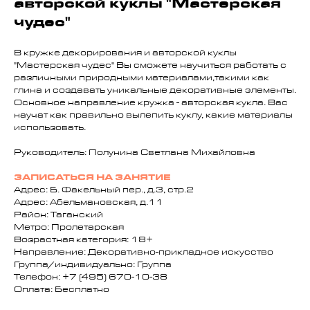
авторской куклы "Мастерская
чудес"
В кружке декорирования и авторской куклы
"Мастерская чудес" Вы сможете научиться работать с
различными природными материалами,такими как
глина и создавать уникальные декоративные элементы.
Основное направление кружка - авторская кукла. Вас
научат как правильно вылепить куклу, какие материалы
использовать.
Руководитель: Полунина Светлана Михайловна
ЗАПИСАТЬСЯ НА ЗАНЯТИЕ
Адрес: Б. Факельный пер., д.3, стр.2
Адрес: Абельмановская, д.11
Район: Таганский
Метро: Пролетарская
Возрастная категория: 18+
Направление: Декоративно-прикладное искусство
Группа/индивидуально: Группа
Телефон: +7 (495) 670-10-38
Оплата: Бесплатно