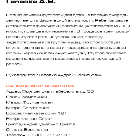
Головко А.В.
Польза занятий футболом для детей, в первую очередь,
заключается в физической активности. Ребенок растет
и становится физически развитым, укрепляются мышцы
и кости, повышается иммунитет. В процессе тренировок
используются разные упражнения, поэтому
задействованы все группы мышц, что способствует
снижению лишнего веса и поддержанию физической
формы через комплексную нагрузку. Футбол помогает
социализироваться и развивать навыки командной
работы.
Руководитель: Головко Андрей Васильевич
ЗАПИСАТЬСЯ НА ЗАНЯТИЕ
Адрес: Фрунзенская набережная, д. 50
Район: Хамовники
Метро: Фрунзенская
Метро: Спортивная
Возрастная категория: 12+
Направление: Спорт
Группа/индивидуально: Группа
Оплата: Бесплатно
Телефон: +7 963 711-21-11