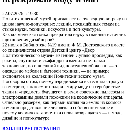
22.07.2026 в 19:30
Политехнический музей приглашает на очередную встречу из
цикла научно-популярных лекций, посвящённых темам на
стыке науки, техники, искусства и поп-культуры.
Как космическая гонка превратила науку в главный источник
вдохновения дизайнеров?
22 июля в Библиотеке №19 имени Ф.М. Достоевского вместе
со специалистом отдела Детский центр «Двор
Политехнического музея» Евгенией Лупало проследим, как
ракеты, спутники и скафандры изменили не только
технологии, но и внешний вид повседневной жизни — от
одежды до мебели и бытовой техники, — на примере
экспонатов из коллекции Политехнического музея.
Поговорим о том, почему аэродинамика вытеснила строгую
геометрию, как космос подарил миру моду на серебристые
ткани и «предметы будущего» и зачем советские пылесосы и
электрокамины делали похожими на космические аппараты.
Отдельно разберём, как первый взгляд на Землю из космоса
изменил представление человека о собственном мире и
почему космическая эстетика снова возвращается — в моде,
дизайне и поп-культуре.
ВХОД ПО РЕГИСТРАЦИИ