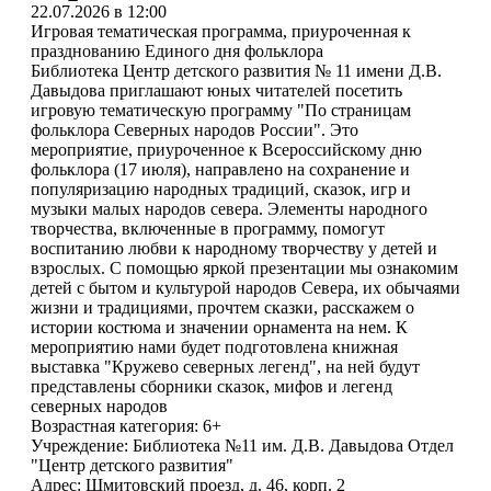
22.07.2026 в 12:00
Игровая тематическая программа, приуроченная к
празднованию Единого дня фольклора
Библиотека Центр детского развития № 11 имени Д.В.
Давыдова приглашают юных читателей посетить
игровую тематическую программу "По страницам
фольклора Северных народов России". Это
мероприятие, приуроченное к Всероссийскому дню
фольклора (17 июля), направлено на сохранение и
популяризацию народных традиций, сказок, игр и
музыки малых народов севера. Элементы народного
творчества, включенные в программу, помогут
воспитанию любви к народному творчеству у детей и
взрослых. С помощью яркой презентации мы ознакомим
детей с бытом и культурой народов Севера, их обычаями
жизни и традициями, прочтем сказки, расскажем о
истории костюма и значении орнамента на нем. К
мероприятию нами будет подготовлена книжная
выставка "Кружево северных легенд", на ней будут
представлены сборники сказок, мифов и легенд
северных народов
Возрастная категория: 6+
Учреждение: Библиотека №11 им. Д.В. Давыдова Отдел
"Центр детского развития"
Адрес: Шмитовский проезд, д. 46, корп. 2