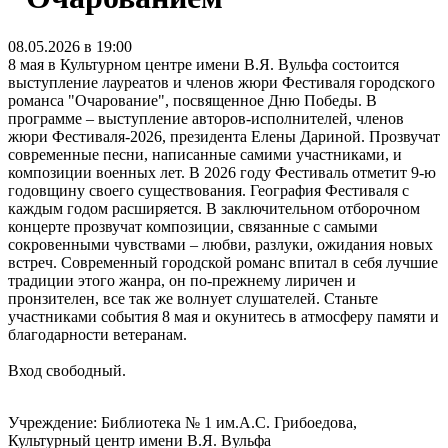
08.05.2026 в 19:00
8 мая в Культурном центре имени В.Я. Вульфа состоится
выступление лауреатов и членов жюри Фестиваля городского
романса "Очарование", посвященное Дню Победы. В
программе – выступление авторов-исполнителей, членов
жюри Фестиваля-2026, президента Елены Дариной. Прозвучат
современные песни, написанные самими участниками, и
композиции военных лет. В 2026 году Фестиваль отметит 9-ю
годовщину своего существования. География Фестиваля с
каждым годом расширяется. В заключительном отборочном
концерте прозвучат композиции, связанные с самыми
сокровенными чувствами – любви, разлуки, ожидания новых
встреч. Современный городской романс впитал в себя лучшие
традиции этого жанра, он по-прежнему лиричен и
пронзителен, все так же волнует слушателей. Станьте
участниками события 8 мая и окунитесь в атмосферу памяти и
благодарности ветеранам.
Вход свободный.
Учреждение: Библиотека № 1 им.А.С. Грибоедова,
Культурный центр имени В.Я. Вульфа