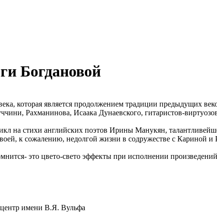
ги Богдановой
ека, которая является продолжением традиции предыдущих веков
чини, Рахманинова, Исаака Дунаевского, гитаристов-виртуозов
цикл на стихи английских поэтов Ирины Манукян, талантливейш
своей, к сожалению, недолгой жизни в содружестве с Кариной и
мнится- это цвето-свето эффекты при исполнении произведений
 центр имени В.Я. Вульфа