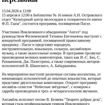
15.04.2026 в 12:00
15 апреля в 12:00 в Библиотеке № 16 имени А.Н. Островского
отдел "Культурный центр милосердия и толерантности имени
Ф.П. Гааза", состоится программа, посвященная Пасхе.
Участники Инклюзивного объединения "Ангел" под
руководством Филимоновой Татьяны Евгеньевны выступят с
концертной программой, посвященной православному
празднику - Пасхе и представят народную,
инструментальную, вокальную, сольную, ансамблевую
музыку, а также акапелльные номера. В программе прозвучат
произведения великих композиторов, таких как И.-С. Бах, С.
Рахманинов, Дж. Палестрина, а также современных авторов-
исполнителей В. Шаинского, А. Бабаджаняна.
На мероприятии выступят различные составы коллектива, от
начинающих исполнителей до опытных вокалистов, которые
представят двухголосные композиции. Откроет программу
ансамбль солистов "Небесные звёздочки", с номером a
cappella произведения в трех- и четырехголосном звучании.
Ансамбль исполнит песню В. Беляева "Творите добрые дела",
которая стала неофициальным гимном Инклюзивного