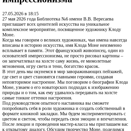
27.05.2026 в 18:15
27 мая 2026 года Библиотека №6 имени В.В. Вересаева
приглашает всех ценителей искусства на уникальное
комплексное мероприятие, посвященное художнику Клоду
Моне.
Когда мы говорим о великих художниках, чьи имена навсегда
вписаны в историю искусства, имя Клода Моне неизменно
всплывает в памяти. Этот французский живописец, один из
основателей импрессионизма, не просто рисовал картины –
он запечатлевал на холсте саму жизнь, ее мимолетные
мгновения, игру света и тени, богатство красок.
В этот день мы окунемся в мир завораживающих пейзажей,
где свет и цвет становятся главными героями, создавая
неповторимое настроение. Мы поговорим о биографии Клода
Моне, узнаем о его новаторских подходах к изображению
природы и о том, как ему удавалось передавать на холсте
самые тонкие оттенки настроения.
Под руководством опытного наставника вы сможете
попробовать себя в роли художника и создать собственный в
формате книжной закладки. Мы будем экспериментировать с
цветом и светом, чтобы передать свои эмоции и впечатления.
После лекции и проведения мастер-класса мы приглашаем вас
к открытому диалогу. Обсудим творчество Моне, поделимся