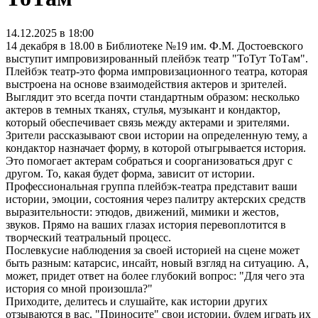
14.12.2025 в 18:00
14 декабря в 18.00 в Библиотеке №19 им. Ф.М. Достоевского
выступит импровизированный плейбэк театр "ТоТут ТоТам".
Плейбэк театр-это форма импровизационного театра, которая
выстроена на основе взаимодействия актеров и зрителей.
Выглядит это всегда почти стандартным образом: несколько
актеров в темных тканях, стулья, музыкант и кондактор,
который обеспечивает связь между актерами и зрителями.
Зрители рассказывают свои истории на определенную тему, а
кондактор назначает форму, в которой отыгрывается история.
Это помогает актерам собраться и соорганизоваться друг с
другом. То, какая будет форма, зависит от истории.
Профессиональная группа плейбэк-театра представит ваши
истории, эмоции, состояния через палитру актерских средств
выразительности: этюдов, движений, мимики и жестов,
звуков. Прямо на ваших глазах история перевоплотится в
творческий театральный процесс.
Послевкусие наблюдения за своей историей на сцене может
быть разным: катарсис, инсайт, новый взгляд на ситуацию. А,
может, придет ответ на более глубокий вопрос: "Для чего эта
история со мной произошла?"
Приходите, делитесь и слушайте, как истории других
отзываются в вас. "Приносите" свои истории, будем играть их