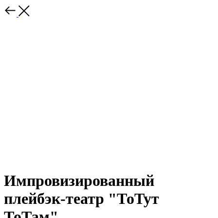
Импровизированный
плейбэк-театр "ТоТут
ТоТам"