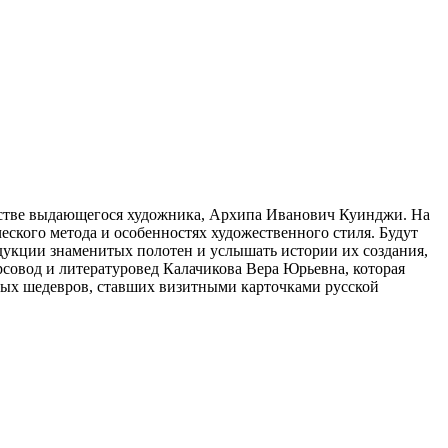
рчестве выдающегося художника, Архипа Иванович Куинджи. На
еского метода и особенностях художественного стиля. Будут
одукции знаменитых полотен и услышать истории их создания,
рсовод и литературовед Калачикова Вера Юрьевна, которая
елых шедевров, ставших визитными карточками русской