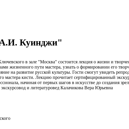
 А.И. Куинджи"
 Ключевского в зале "Москва" состоится лекция о жизни и тво
ами жизненного пути мастера, узнать о формировании его творч
яние на развитие русской культуры. Гости смогут увидеть репр
ного мастера кисти. Лекцию прочитает сертифицированный экску
ссионала, начиная от первых шагов в искусстве до создания зр
экскурсовод и литературовед Калачикова Вера Юрьевна
ского