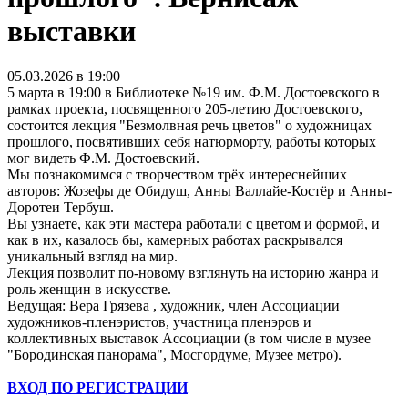
выставки
05.03.2026 в 19:00
5 марта в 19:00 в Библиотеке №19 им. Ф.М. Достоевского в
рамках проекта, посвященного 205-летию Достоевского,
состоится лекция "Безмолвная речь цветов" о художницах
прошлого, посвятивших себя натюрморту, работы которых
мог видеть Ф.М. Достоевский.
Мы познакомимся с творчеством трёх интереснейших
авторов: Жозефы де Обидуш, Анны Валлайе-Костёр и Анны-
Доротеи Тербуш.
Вы узнаете, как эти мастера работали с цветом и формой, и
как в их, казалось бы, камерных работах раскрывался
уникальный взгляд на мир.
Лекция позволит по-новому взглянуть на историю жанра и
роль женщин в искусстве.
Ведущая: Вера Грязева , художник, член Ассоциации
художников-пленэристов, участница пленэров и
коллективных выставок Ассоциации (в том числе в музее
"Бородинская панорама", Мосгордуме, Музее метро).
ВХОД ПО РЕГИСТРАЦИИ