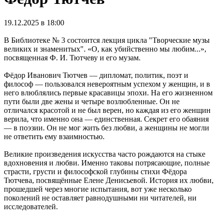
19.12.2025 в 18:00
В Библиотеке № 3 состоится лекция цикла "Творческие музы
великих и знаменитых". «О, как убийственно мы любим...»,
посвященная Ф. И. Тютчеву и его музам.
Фёдор Иванович Тютчев — дипломат, политик, поэт и
философ — пользовался невероятным успехом у женщин, и в
него влюблялись первые красавицы эпохи. На его жизненном
пути были две жены и четыре возлюбленные. Он не
отличался красотой и не был верен, но каждая из его женщин
верила, что именно она — единственная. Секрет его обаяния
— в поэзии. Он не мог жить без любви, а женщины не могли
не ответить ему взаимностью.
Великие произведения искусства часто рождаются на стыке
вдохновения и любви. Именно таковы потрясающие, полные
страсти, грусти и философской глубины стихи Фёдора
Тютчева, посвящённые Елене Денисьевой. История их любви,
прошедшей через многие испытания, вот уже несколько
поколений не оставляет равнодушными ни читателей, ни
исследователей.