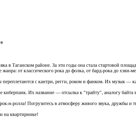
"
яка в Таганском районе. За эти годы она стала стартовой площа
жанра: от классического рока до фолка, от бард‑рока до хэви‑ме
ы переплетаются с кантри, регги, роком и фанком. Их музык — 
е киберпанк. Их название — отсылка к "трайту", аналогу байта 
рок‑н‑ролла! Погрузитесь в атмосферу живого звука, дружбы и т
и на квартирнике!