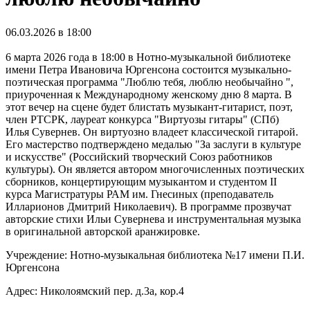
06.03.2026 в 18:00
6 марта 2026 года в 18:00 в Нотно-музыкальной библиотеке
имени Петра Ивановича Юргенсона состоится музыкально-
поэтическая программа "Люблю тебя, люблю необычайно ",
приуроченная к Международному женскому дню 8 марта. В
этот вечер на сцене будет блистать музыкант-гитарист, поэт,
член РТСРК, лауреат конкурса "Виртуозы гитары" (СПб)
Илья Сувернев. Он виртуозно владеет классической гитарой.
Его мастерство подтверждено медалью "За заслуги в культуре
и искусстве" (Российский творческий Союз работников
культуры). Он является автором многочисленных поэтических
сборников, концертирующим музыкантом и студентом II
курса Магистратуры РАМ им. Гнесиных (преподаватель
Илларионов Дмитрий Николаевич). В программе прозвучат
авторские стихи Ильи Сувернева и инструментальная музыка
в оригинальной авторской аранжировке.
Учреждение: Нотно-музыкальная библиотека №17 имени П.И.
Юргенсона
Адрес: Николоямский пер. д.3а, кор.4