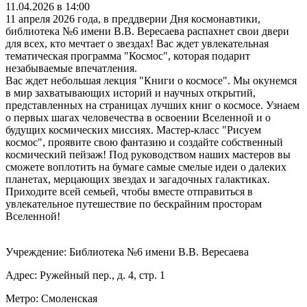
11.04.2026 в 14:00
11 апреля 2026 года, в преддверии Дня космонавтики,
библиотека №6 имени В.В. Вересаева распахнет свои двери
для всех, кто мечтает о звездах! Вас ждет увлекательная
тематическая программа "Космос", которая подарит
незабываемые впечатления.
Вас ждет небольшая лекция "Книги о космосе". Мы окунемся
в мир захватывающих историй и научных открытий,
представленных на страницах лучших книг о космосе. Узнаем
о первых шагах человечества в освоении Вселенной и о
будущих космических миссиях. Мастер-класс "Рисуем
космос", проявите свою фантазию и создайте собственный
космический пейзаж! Под руководством наших мастеров вы
сможете воплотить на бумаге самые смелые идеи о далеких
планетах, мерцающих звездах и загадочных галактиках.
Приходите всей семьей, чтобы вместе отправиться в
увлекательное путешествие по бескрайним просторам
Вселенной!
Учреждение: Библиотека №6 имени В.В. Вересаева
Адрес: Ружейный пер., д. 4, стр. 1
Метро: Смоленская