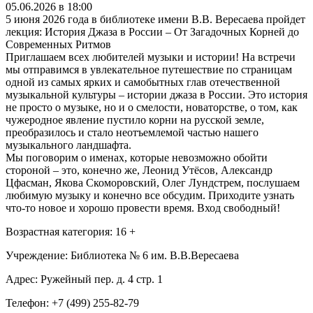
05.06.2026 в 18:00
5 июня 2026 года в библиотеке имени В.В. Вересаева пройдет
лекция: История Джаза в России – От Загадочных Корней до
Современных Ритмов
Приглашаем всех любителей музыки и истории! На встречи
мы отправимся в увлекательное путешествие по страницам
одной из самых ярких и самобытных глав отечественной
музыкальной культуры – истории джаза в России. Это история
не просто о музыке, но и о смелости, новаторстве, о том, как
чужеродное явление пустило корни на русской земле,
преобразилось и стало неотъемлемой частью нашего
музыкального ландшафта.
Мы поговорим о именах, которые невозможно обойти
стороной – это, конечно же, Леонид Утёсов, Александр
Цфасман, Якова Скоморовский, Олег Лундстрем, послушаем
любимую музыку и конечно все обсудим. Приходите узнать
что-то новое и хорошо провести время. Вход свободный!
Возрастная категория: 16 +
Учреждение: Библиотека № 6 им. В.В.Вересаева
Адрес: Ружейный пер. д. 4 стр. 1
Телефон: +7 (499) 255-82-79