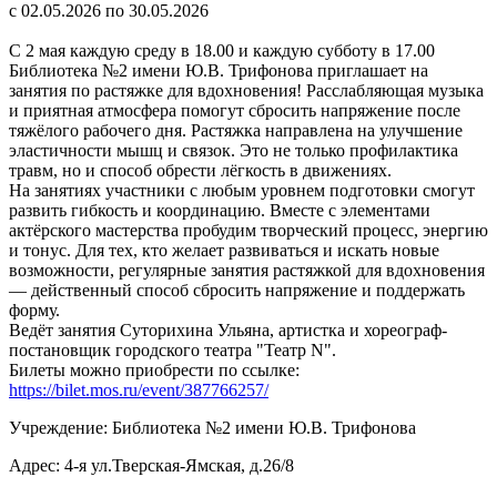
с 02.05.2026 по 30.05.2026
С 2 мая каждую среду в 18.00 и каждую субботу в 17.00
Библиотека №2 имени Ю.В. Трифонова приглашает на
занятия по растяжке для вдохновения! Расслабляющая музыка
и приятная атмосфера помогут сбросить напряжение после
тяжёлого рабочего дня. Растяжка направлена на улучшение
эластичности мышц и связок. Это не только профилактика
травм, но и способ обрести лёгкость в движениях.
На занятиях участники с любым уровнем подготовки смогут
развить гибкость и координацию. Вместе с элементами
актёрского мастерства пробудим творческий процесс, энергию
и тонус. Для тех, кто желает развиваться и искать новые
возможности, регулярные занятия растяжкой для вдохновения
— действенный способ сбросить напряжение и поддержать
форму.
Ведёт занятия Суторихина Ульяна, артистка и хореограф-
постановщик городского театра "Театр N".
Билеты можно приобрести по ссылке:
https://bilet.mos.ru/event/387766257/
Учреждение: Библиотека №2 имени Ю.В. Трифонова
Адрес: 4-я ул.Тверская-Ямская, д.26/8