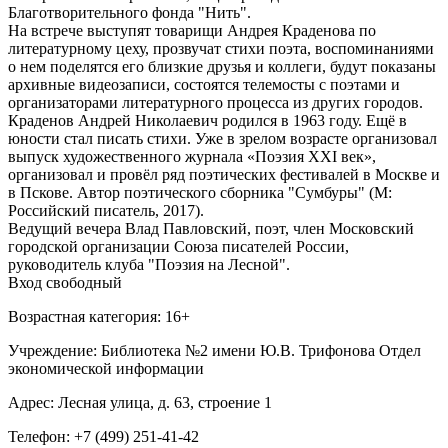
Благотворительного фонда "Нить".
На встрече выступят товарищи Андрея Краденова по
литературному цеху, прозвучат стихи поэта, воспоминаниями
о нем поделятся его близкие друзья и коллеги, будут показаны
архивные видеозаписи, состоятся телемосты с поэтами и
организаторами литературного процесса из других городов.
Краденов Андрей Николаевич родился в 1963 году. Ещё в
юности стал писать стихи. Уже в зрелом возрасте организовал
выпуск художественного журнала «Поэзия XXI век»,
организовал и провёл ряд поэтических фестивалей в Москве и
в Пскове. Автор поэтического сборника "Сумбуры" (М:
Российский писатель, 2017).
Ведущий вечера Влад Павловский, поэт, член Московский
городской организации Союза писателей России,
руководитель клуба "Поэзия на Лесной".
Вход свободный
Возрастная категория: 16+
Учреждение: Библиотека №2 имени Ю.В. Трифонова Отдел
экономической информации
Адрес: Лесная улица, д. 63, строение 1
Телефон: +7 (499) 251-41-42