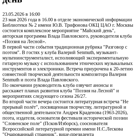
23.05.2026 в 16:00
23 мая 2026 года в 16.00 в отделе экономической информации
Библиотеки № 2 имени Ю.В. Трифонова ОКЦ ЦАО г. Москвы
состоится комплексное мероприятие "Майский день",
авторская программа Влада Павловского, руководителя клуба
«Поэзия на Лесной».
В первой части события традиционная рубрика "Разговор с
поэтом". В гостях у клуба Валерий Senmuth, музыкант-
мультиинструменталист, исполняющий экспериментальную
гитарную музыку с использованием этнических музыкальных
инструментов и электроники. Встреча приурочена к 20-летию
совместной творческой деятельности композитора Валерия
Senmuth и поэта Влада Павловского.
По окончании руководитель клуба озвучит анонсы и
расскажет планах развития клуба "Поэзия на Лесной" и
мероприятиях следующего сезона 26/27.
Во второй части вечера состоится литературная встреча "Не
прерывай полёт", посвященная творчеству, литературной и
общественной деятельности Андрея Краденова (1963-2026),
поэта, издателя, основателя фестиваля исторической поэзии
"Словенское поле" (Псков/Изборск), сооснователя
Всероссийской литературной премии имени Н.С.Лескова
"Очарованный странник", вице-президента