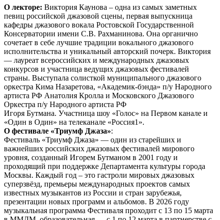
О лекторе:
Виктория Каунова – одна из самых заметных
певиц российской джазовой сцены, первая выпускница
кафедры джазового вокала Ростовской Государственной
Консерватории имени С.В. Рахманинова. Она органично
сочетает в себе лучшие традиции вокального джазового
исполнительства и уникальный авторский почерк. Виктория
— лауреат всероссийских и международных джазовых
конкурсов и участница ведущих джазовых фестивалей
страны. Выступала солисткой муниципального джазового
оркестра Кима Назаретова, «Академик-бэнда» п/у Народного
артиста РФ Анатолия Кролла и Московского Джазового
Оркестра п/у Народного артиста РФ
Игоря Бутмана. Участница шоу «Голос» на Первом канале и
«Один в Один» на телеканале «Россия1».
О фестивале «Триумф Джаза»
:
Фестиваль «Триумф Джаза» — один из старейших и
важнейших российских джазовых фестивалей мирового
уровня, созданный Игорем Бутманом в 2001 году и
проходящий при поддержке Департамента культуры города
Москвы. Каждый год – это гастроли мировых джазовых
суперзвёзд, премьеры международных проектов самых
известных музыкантов из России и стран зарубежья,
презентации новых программ и альбомов. В 2026 году
музыкальная программа Фестиваля проходит с 13 по 15 марта
в ММДМ, образовательная — с 1 по 12 марта в партнерстве с