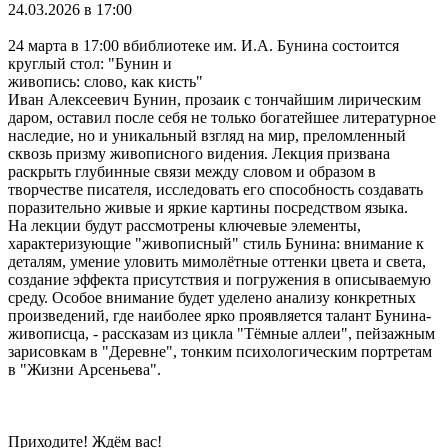
24.03.2026 в 17:00
24 марта в 17:00 вбиблиотеке им. И.А. Бунина состоится
круглый стол: "Бунин и
живопись: слово, как кисть"
Иван Алексеевич Бунин, прозаик с тончайшим лирическим
даром, оставил после себя не только богатейшее литературное
наследие, но и уникальный взгляд на мир, преломленный
сквозь призму живописного видения. Лекция призвана
раскрыть глубинные связи между словом и образом в
творчестве писателя, исследовать его способность создавать
поразительно живые и яркие картины посредством языка.
На лекции будут рассмотрены ключевые элементы,
характеризующие "живописный" стиль Бунина: внимание к
деталям, умение уловить мимолётные оттенки цвета и света,
создание эффекта присутствия и погружения в описываемую
среду. Особое внимание будет уделено анализу конкретных
произведений, где наиболее ярко проявляется талант Бунина-
живописца, - рассказам из цикла "Тёмные аллеи", пейзажным
зарисовкам в "Деревне", тонким психологическим портретам
в "Жизни Арсеньева".
Приходите! Ждём вас!