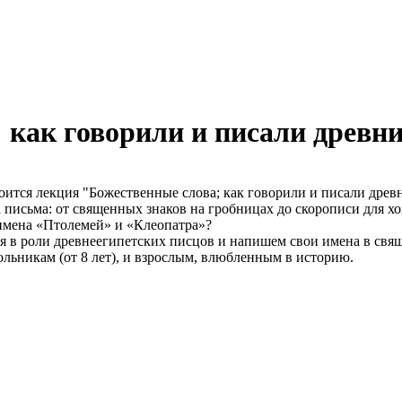
как говорили и писали древни
оится лекция "Божественные слова; как говорили и писали древ
а письма: от священных знаков на гробницах до скорописи для 
 имена «Птолемей» и «Клеопатра»?
бя в роли древнеегипетских писцов и напишем свои имена в св
ольникам (от 8 лет), и взрослым, влюбленным в историю.