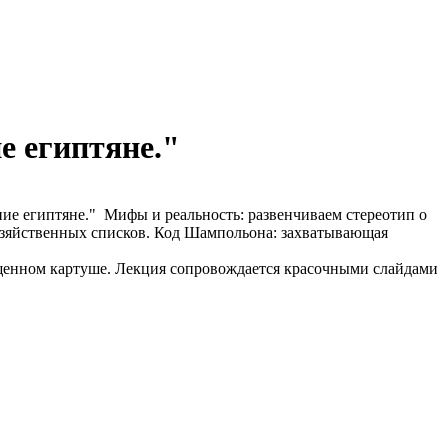
е египтяне."
ние египтяне." Мифы и реальность: развенчиваем стереотип о
хозяйственных списков. Код Шампольона: захватывающая
ященном картуше. Лекция сопровождается красочными слайдами