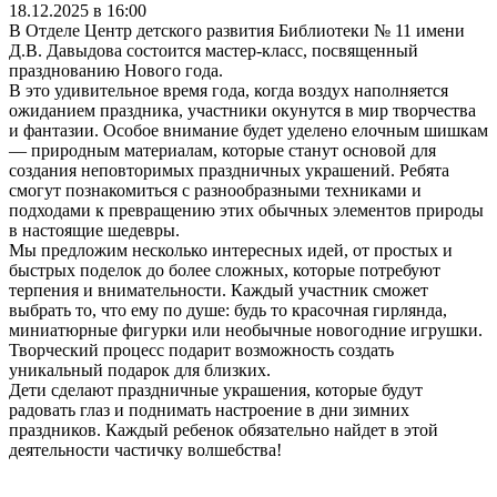
18.12.2025 в 16:00
В Отделе Центр детского развития Библиотеки № 11 имени
Д.В. Давыдова состоится мастер-класс, посвященный
празднованию Нового года.
В это удивительное время года, когда воздух наполняется
ожиданием праздника, участники окунутся в мир творчества
и фантазии. Особое внимание будет уделено елочным шишкам
— природным материалам, которые станут основой для
создания неповторимых праздничных украшений. Ребята
смогут познакомиться с разнообразными техниками и
подходами к превращению этих обычных элементов природы
в настоящие шедевры.
Мы предложим несколько интересных идей, от простых и
быстрых поделок до более сложных, которые потребуют
терпения и внимательности. Каждый участник сможет
выбрать то, что ему по душе: будь то красочная гирлянда,
миниатюрные фигурки или необычные новогодние игрушки.
Творческий процесс подарит возможность создать
уникальный подарок для близких.
Дети сделают праздничные украшения, которые будут
радовать глаз и поднимать настроение в дни зимних
праздников. Каждый ребенок обязательно найдет в этой
деятельности частичку волшебства!