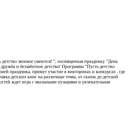
 детство звонкое смеются! ”, посвященная празднику ”День
 дружба и беззаботное детство! Программа ”Пусть детство
рией праздника, примут участие в викторинах и конкурсах , где
авка детских книг на различные темы, от сказок до детской
гостей ждет игра с мыльными пузырями и увлекательная