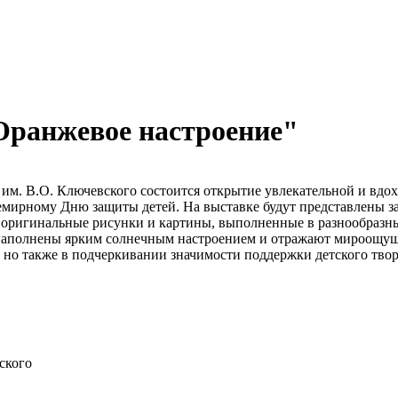
Оранжевое настроение"
5 им. В.О. Ключевского состоится открытие увлекательной и вд
семирному Дню защиты детей. На выставке будут представлены 
ь оригинальные рисунки и картины, выполненные в разнообразны
наполнены ярким солнечным настроением и отражают мироощуще
, но также в подчеркивании значимости поддержки детского тво
ского