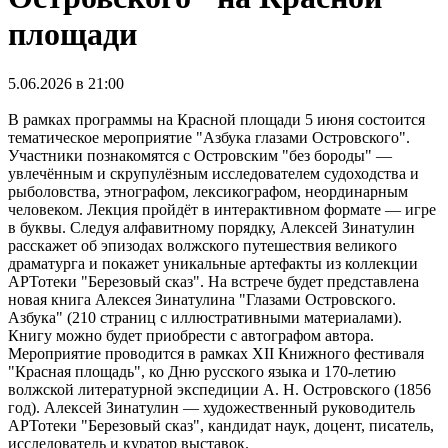
площади
5.06.2026 в 21:00
В рамках программы на Красной площади 5 июня состоится
тематическое мероприятие "Азбука глазами Островского".
Участники познакомятся с Островским "без бороды" —
увлечённым и скрупулёзным исследователем судоходства и
рыболовства, этнографом, лексикографом, неординарным
человеком. Лекция пройдёт в интерактивном формате — игре
в буквы. Следуя алфавитному порядку, Алексей Зинатулин
расскажет об эпизодах волжского путешествия великого
драматурга и покажет уникальные артефакты из коллекции
АРТотеки "Березовый сказ". На встрече будет представлена
новая книга Алексея Зинатулина "Глазами Островского.
Азбука" (210 страниц с иллюстративными материалами).
Книгу можно будет приобрести с автографом автора.
Мероприятие проводится в рамках XII Книжного фестиваля
"Красная площадь", ко Дню русского языка и 170-летию
волжской литературной экспедиции А. Н. Островского (1856
год). Алексей Зинатулин — художественный руководитель
АРТотеки "Березовый сказ", кандидат наук, доцент, писатель,
исследователь и куратор выставок.