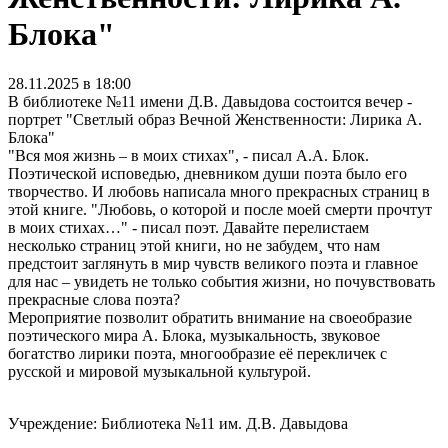
Блока"
28.11.2025 в 18:00
В библиотеке №11 имени Д.В. Давыдова состоится вечер -
портрет "Светлый образ Вечной Женственности: Лирика А.
Блока"
"Вся моя жизнь – в моих стихах", - писал А.А. Блок.
Поэтической исповедью, дневником души поэта было его
творчество. И любовь написала много прекрасных страниц в
этой книге. "Любовь, о которой и после моей смерти прочтут
в моих стихах…" - писал поэт. Давайте перелистаем
несколько страниц этой книги, но не забудем¸ что нам
предстоит заглянуть в мир чувств великого поэта и главное
для нас – увидеть не только события жизни, но почувствовать
прекрасные слова поэта?
Мероприятие позволит обратить внимание на своеобразие
поэтического мира А. Блока, музыкальность, звуковое
богатство лирики поэта, многообразие её перекличек с
русской и мировой музыкальной культурой.
Учреждение: Библиотека №11 им. Д.В. Давыдова