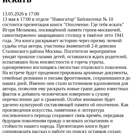
13.05.2026 в 17:00
13 мая в 17:00 в отделе "Навигатор" Библиотеки № 10
состоится презентация книги "Ополчение. Где тебя искать"
Игоря Меликова, посвящённой памяти героев-москвичей,
самоотверженно защищавших столицу в тяжёлое лето 1941
года. Эта книга раскрывает историю через призму личной
судьбы отца автора, участника знаменитой 2-й дивизии
Сталинского района Москвы. Посетители мероприятия
увидят прошлое глазами детей, оставшихся ждать родителей,
испытавших боль неизвестности и горечь утраты,
одновременно восхищаясь смелостью отцовского поколения.
На встрече будут продемонстрированы архивные документы,
семейные реликвии и письма фронтовиков, сохранившиеся до
наших дней. Именно они стали источником вдохновения для
автора, позволив ему раскрыть новые грани давно известных
фактов и добавить человеческое измерение к сухому
перечислению дат и сражений. Особое внимание будет
уделено культурной составляющей памяти об ополчении. Как
произведения искусства, памятники и литература
послевоенного периода сохраняют связь времён, передавая
будущим поколениям правду о великих испытаниях и
стойкости нашего народа. Презентацию книги будет
сопровождать рассказ о работе по поиску останков солдат,