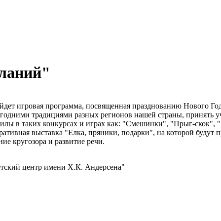
еланий"
ойдет игровая программа, посвященная празднованию Нового Год
огодними традициями разных регионов нашей страны, принять уч
илы в таких конкурсах и играх как: "Смешинки", "Прыг-скок",
ивная выставка "Елка, пряники, подарки", на которой будут п
ие кругозора и развитие речи.
тский центр имени Х.К. Андерсена"