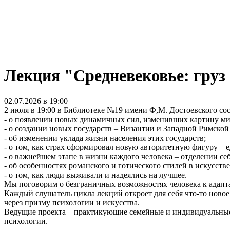
Лекция "Средневековье: груз
02.07.2026 в 19:00
2 июля в 19:00 в Библиотеке №19 имени Ф,М. Достоевского сос
- о появлении новых динамичных сил, изменивших картину ми
- о создании новых государств – Византии и Западной Римско
- об изменении уклада жизни населения этих государств;
- о том, как страх сформировал новую авторитетную фигуру – е
- о важнейшем этапе в жизни каждого человека – отделении с
- об особенностях романского и готического стилей в искусстве
- о том, как люди выживали и надеялись на лучшее.
Мы поговорим о безграничных возможностях человека к адапта
Каждый слушатель цикла лекций откроет для себя что-то новое,
через призму психологии и искусства.
Ведущие проекта – практикующие семейные и индивидуальные 
психологии.