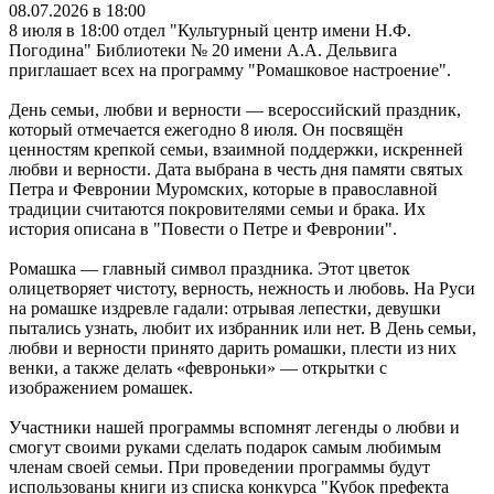
08.07.2026 в 18:00
8 июля в 18:00 отдел "Культурный центр имени Н.Ф.
Погодина" Библиотеки № 20 имени А.А. Дельвига
приглашает всех на программу "Ромашковое настроение".
День семьи, любви и верности — всероссийский праздник,
который отмечается ежегодно 8 июля. Он посвящён
ценностям крепкой семьи, взаимной поддержки, искренней
любви и верности. Дата выбрана в честь дня памяти святых
Петра и Февронии Муромских, которые в православной
традиции считаются покровителями семьи и брака. Их
история описана в "Повести о Петре и Февронии".
Ромашка — главный символ праздника. Этот цветок
олицетворяет чистоту, верность, нежность и любовь. На Руси
на ромашке издревле гадали: отрывая лепестки, девушки
пытались узнать, любит их избранник или нет. В День семьи,
любви и верности принято дарить ромашки, плести из них
венки, а также делать «февроньки» — открытки с
изображением ромашек.
Участники нашей программы вспомнят легенды о любви и
смогут своими руками сделать подарок самым любимым
членам своей семьи. При проведении программы будут
использованы книги из списка конкурса "Кубок префекта