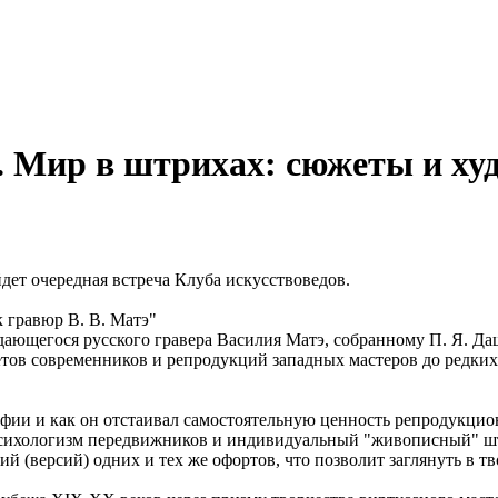
. Мир в штрихах: сюжеты и ху
дет очередная встреча Клуба искусствоведов.
 гравюр В. В. Матэ"
ющегося русского гравера Василия Матэ, собранному П. Я. Даш
тов современников и репродукций западных мастеров до редких
рафии и как он отстаивал самостоятельную ценность репродукци
 психологизм передвижников и индивидуальный "живописный" ш
ий (версий) одних и тех же офортов, что позволит заглянуть в 